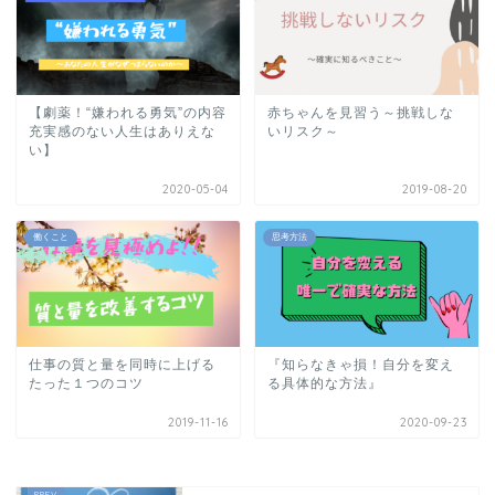
【劇薬！“嫌われる勇気”の内容
赤ちゃんを見習う～挑戦しな
充実感のない人生はありえな
いリスク～
い】
2020-05-04
2019-08-20
働くこと
思考方法
仕事の質と量を同時に上げる
『知らなきゃ損！自分を変え
たった１つのコツ
る具体的な方法』
2019-11-16
2020-09-23