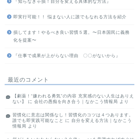
『知らなきゃ損！自分を変える具体的な方法』
即実行可能！！ 悩まない人に誰でもなれる方法を紹介
損してます！やるべき良い習慣５選。〜日本国民に義務
化を提案〜
『仕事で成果が上がらない理由 〇〇がないから』
最近のコメント
【劇薬！“嫌われる勇気”の内容 充実感のない人生はありえ
ない】
に
会社の愚痴を向き合う｜なかこう情報局
より
習慣化に意志は関係なし！習慣化のコツは４つあります。
誰でも即実践可能なこと
に
自分を変える方法｜なかこう
情報局
より