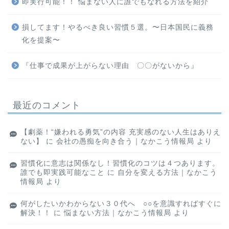
即実行可能！！ 悩まない人に誰でもなれる方法を紹介
損してます！やるべき良い習慣５選。〜日本国民に義務
化を提案〜
『仕事で成果が上がらない理由 〇〇がないから』
最近のコメント
【劇薬！“嫌われる勇気”の内容 充実感のない人生はありえ
ない】
に
会社の愚痴を向き合う｜なかこう情報局
より
習慣化に意志は関係なし！習慣化のコツは４つあります。
誰でも即実践可能なこと
に
自分を変える方法｜なかこう
情報局
より
何がしたいかわからない３０代へ ○○を意識すればすぐに
解決！！
に
悩まない方法｜なかこう情報局
より