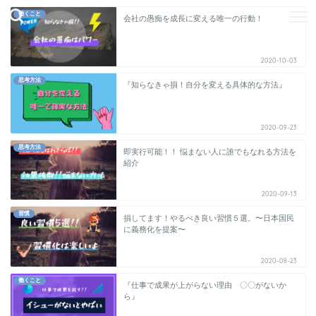
働くこと
会社の愚痴を成長に変える唯一の行動！
2020-10-03
思考方法
『知らなきゃ損！自分を変える具体的な方法』
2020-09-23
思考方法
即実行可能！！ 悩まない人に誰でもなれる方法を
紹介
2020-09-13
習慣
損してます！やるべき良い習慣５選。〜日本国民
に義務化を提案〜
2020-08-23
働くこと
『仕事で成果が上がらない理由 〇〇がないか
ら』