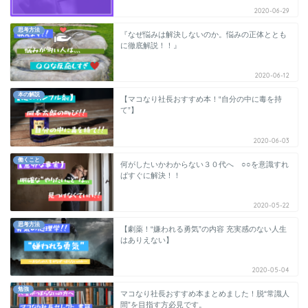
2020-06-29
思考方法
『なぜ悩みは解決しないのか。悩みの正体ととも
に徹底解説！！』
2020-06-12
本の解説
【マコなり社長おすすめ本！“自分の中に毒を持
て”】
2020-06-03
働くこと
何がしたいかわからない３０代へ ○○を意識すれ
ばすぐに解決！！
2020-05-22
思考方法
【劇薬！“嫌われる勇気”の内容 充実感のない人生
はありえない】
2020-05-04
勉強
マコなり社長おすすめ本まとめました！脱“常識人
間”を目指す方必見です。